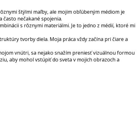
 s rôznymi štýlmi maľby, ale mojim obľúbeným médiom je
é a často nečakané spojenia.
inácii s rôznymi materiálmi. Je to jedno z médií, ktoré mi
ruktúry tvorby diela. Moja práca vždy začína pri čiare a
 mojom vnútri, sa nejako snažím preniesť vizuálnou formou
áziu, aby mohol vstúpiť do sveta v mojich obrazoch a