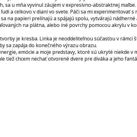
h, sa u mňa vyvinul záujem v expresívno-abstraktnej maľbe.
 ľudí a celkovo v dianí vo svete. Páči sa mi experimentovať
by sa na papieri prelínajú a spájajú spolu, vytvárajú nádhern
ľovaných na plátna, alebo iné povrchy pomocou akrylu v komb
vorby je kresba. Linka je neoddeliteľnou súčasťou v rámci št
sby sa zapája do konečného výrazu obrazu.
energie, emócie a moje predstavy, ktoré sú ukryté niekde v
 ale tiež chcem nechať otvorené dvere pre diváka a jeho fant