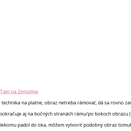
 Tam na Zemplíne
echnika na platne, obraz netreba rámovať, dá sa rovno zav
pokračuje aj na bočných stranách rámu/po bokoch obrazu (p
niekomu padol do oka, môžem vytvoriť podobný obraz tomuto. 