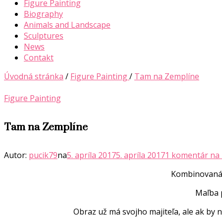
Figure Painting
Biography
Animals and Landscape
Sculptures
News
Contakt
Úvodná stránka
/
Figure Painting
/
Tam na Zemplíne
Figure Painting
Tam na Zemplíne
Autor:
pucik79
na
5. apríla 2017
5. apríla 2017
1 komentár
na
Kombinovaná t
Maľba 
Obraz už má svojho majiteľa, ale ak by 