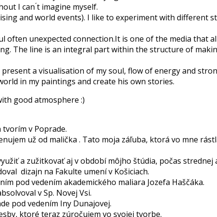
ut I can ́t imagine myself.
ising and world events). I like to experiment with different s
l often unexpected connection.It is one of the media that 
ng. The line is an integral part within the structure of maki
resent a visualisation of my soul, flow of energy and strong e
world in my paintings and create his own stories.
 with good atmosphere :)
 tvorím v Poprade.
enujem už od malička . Tato moja záľuba, ktorá vo mne rástla 
yužiť a zužitkovať aj v období môjho štúdia, počas strednej a
val dizajn na Fakulte umení v Košiciach.
ením pod vedením akademického maliara Jozefa Haščáka.
solvoval v Sp. Novej Vsi.
de pod vedením Iny Dunajovej.
esby, ktoré teraz zúročujem vo svojej tvorbe.