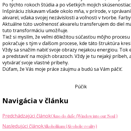
Po týchto rokoch štúdia a po všetkých mojich skúsenostiac
Inšpiráciu získavam všade okolo mňa, v prírode, v správaní
akvarel, vďaka svojej nezávislosti a voľnosti v tvorbe. Far
Aktuálne túto uvoľnenosť akvarelu transferujem do diel ma
tuto transformáciu umožňuje.
Tiež si myslím, že veľmi dôležitou súčasťou môjho procesu t
pokračuje s tým v ďalšom procese, kde táto štruktúra kre
Vždy sa snažím nabiť svoje obrazy nejakou energiou. Tok 
a predstaviť na mojich obrazoch. Vždy je tu nejaký príbeh,
vytvárať svoje vlastné príbehy.
Dúfam, že Vás moje práce záujmu a budú sa Vám páčiť.
Púčik
Navigácia v článku
Okno do duše (Window into our Soul )
Predchádzajúci článok
Alkoholikum (Alcoholic reality)
Nasledujúci článok