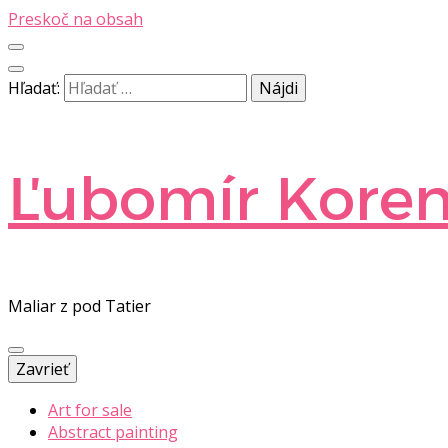
Preskoč na obsah
Hľadať:
Ľubomír Kore
Maliar z pod Tatier
Zavrieť
Art for sale
Abstract painting