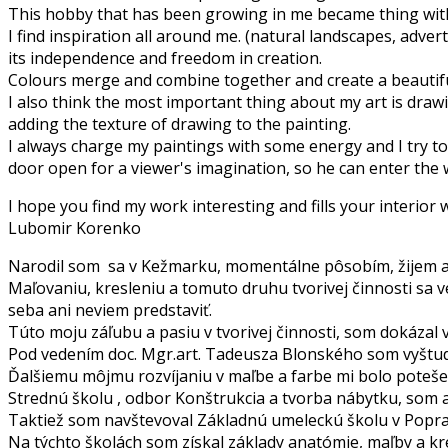
This hobby that has been growing in me became thing witho
I find inspiration all around me. (natural landscapes, advert
its independence and freedom in creation.
Colours merge and combine together and create a beautifu
I also think the most important thing about my art is drawi
adding the texture of drawing to the painting.
I always charge my paintings with some energy and I try to p
door open for a viewer's imagination, so he can enter the 
I hope you find my work interesting and fills your interior
Lubomir Korenko
Narodil som sa v Kežmarku, momentálne pôsobím, žijem a
Maľovaniu, kresleniu a tomuto druhu tvorivej činnosti sa v
seba ani neviem predstaviť.
Túto moju záľubu a pasiu v tvorivej činnosti, som dokázal v
Pod vedením doc. Mgr.art. Tadeusza Blonského som vyštudo
Ďalšiemu môjmu rozvíjaniu v maľbe a farbe mi bolo poteš
Strednú školu , odbor Konštrukcia a tvorba nábytku, som ab
Taktiež som navštevoval Základnú umeleckú školu v Popra
Na týchto školách som získal základy anatómie, maľby a kr