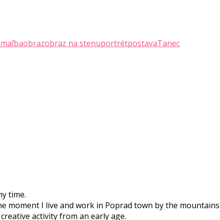
a
maľba
obraz
obraz na stenu
portrét
postava
Tanec
my time.
he moment I live and work in Poprad town by the mountains 
creative activity from an early age.