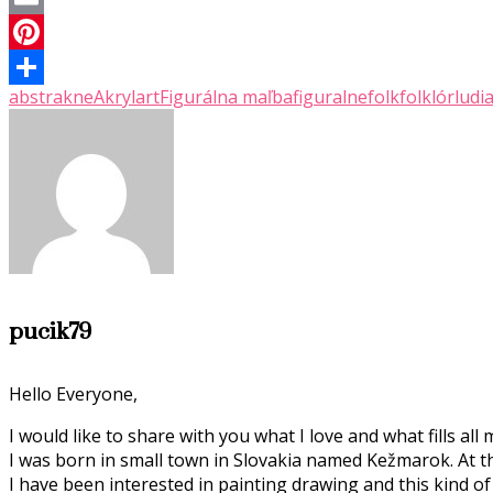
Email
Pinterest
abstrakne
Akryl
art
Figurálna maľba
figuralne
folk
folklór
ludi
Share
pucik79
Hello Everyone,
I would like to share with you what I love and what fills all 
I was born in small town in Slovakia named Kežmarok. At t
I have been interested in painting drawing and this kind of 