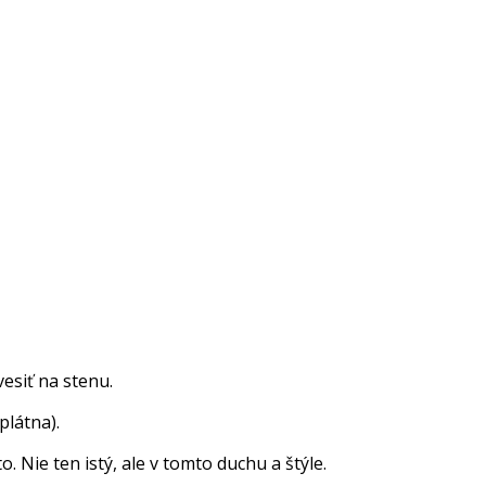
esiť na stenu.
látna).
Nie ten istý, ale v tomto duchu a štýle.