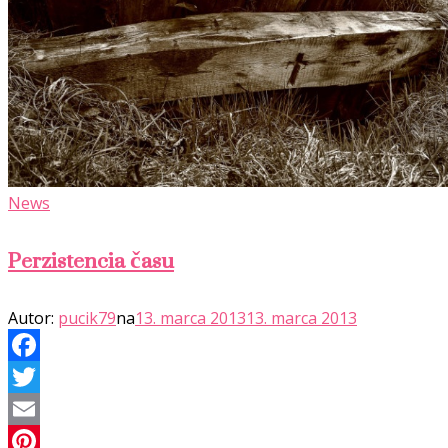
News
Perzistencia času
Autor:
pucik79
na
13. marca 2013
13. marca 2013
Facebook
Twitter
Email