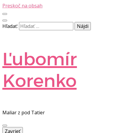
Preskoč na obsah
Hľadať:
Ľubomír
Korenko
Maliar z pod Tatier
Zavrieť