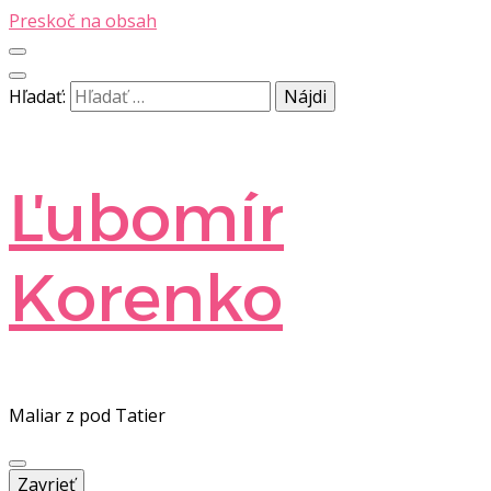
Preskoč na obsah
Hľadať:
Ľubomír
Korenko
Maliar z pod Tatier
Zavrieť