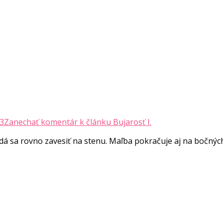
23
Zanechať komentár
k článku Bujarosť I.
á sa rovno zavesiť na stenu. Maľba pokračuje aj na bočnýc