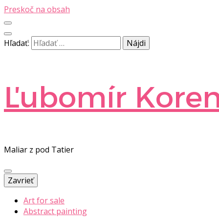
Preskoč na obsah
Hľadať:
Ľubomír Kore
Maliar z pod Tatier
Zavrieť
Art for sale
Abstract painting