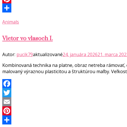
Pinterest
Share
Animals
Vietor vo vlasoch I.
Autor:
pucik79
aktualizované
24. januára 2026
21. marca 202
Kombinovaná technika na platne, obraz netreba rámovať, d
malovaný výraznou plasticitou a štruktúrou maľby. Veľkos
Facebook
Twitter
Email
Pinterest