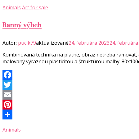
Share
Animals
Art for sale
Ranný výbeh
Autor:
pucik79
aktualizované
24. februára 2023
24. februára
Kombinovaná technika na platne, obraz netreba rámovať, d
malovaný výraznou plasticitou a štruktúrou maľby. 80x10
Facebook
Twitter
Email
Pinterest
Share
Animals