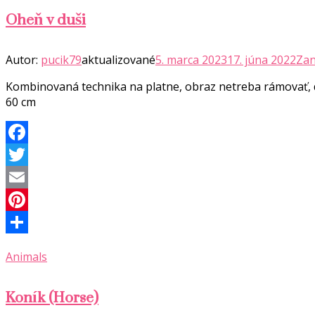
Oheň v duši
Autor:
pucik79
aktualizované
5. marca 2023
17. júna 2022
Zan
Kombinovaná technika na platne, obraz netreba rámovať, d
60 cm
Facebook
Twitter
Email
Pinterest
Share
Animals
Koník (Horse)