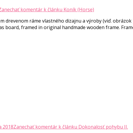
Zanechať komentár
k článku Koník (Horse)
 drevenom ráme vlastného dizajnu a výroby (viď. obrázok )
anvas board, framed in original handmade wooden frame. Fr
a 2018
Zanechať komentár
k článku Dokonalosť pohybu II.