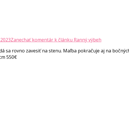
 2023
Zanechať komentár
k článku Ranný výbeh
á sa rovno zavesiť na stenu. Maľba pokračuje aj na bočnýc
0cm 550€