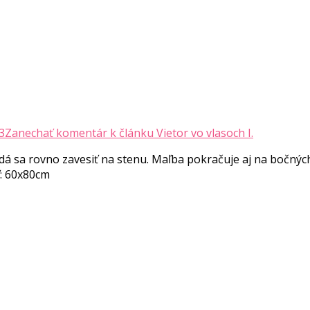
3
Zanechať komentár
k článku Vietor vo vlasoch I.
á sa rovno zavesiť na stenu. Maľba pokračuje aj na bočnýc
ť: 60x80cm