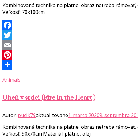
Kombinovaná technika na platne, obraz netreba rámovať, d
Veľkosť: 70x100cm
Facebook
Twitter
Email
Pinterest
Share
Animals
Oheň v srdci (Fire in the Heart )
Autor:
pucik79
aktualizované
1. marca 2020
9. septembra 20
Kombinovaná technika na platne, obraz netreba rámovať, d
Veľkosť: 90x70cm Materiál: plátno, olej