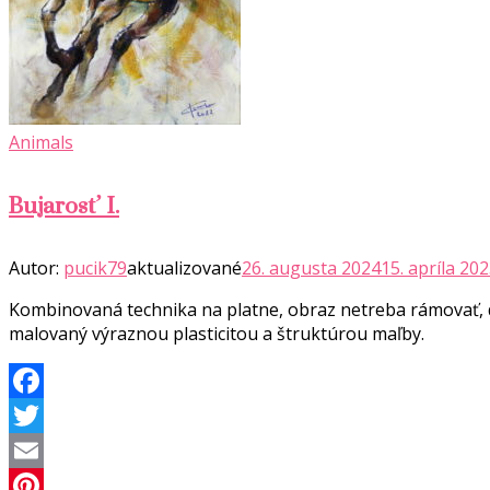
Animals
Bujarosť I.
Autor:
pucik79
aktualizované
26. augusta 2024
15. apríla 20
Kombinovaná technika na platne, obraz netreba rámovať, d
malovaný výraznou plasticitou a štruktúrou maľby.
Facebook
Twitter
Email