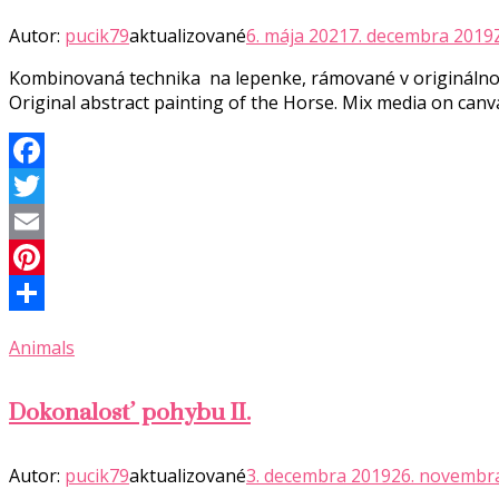
Autor:
pucik79
aktualizované
6. mája 2021
7. decembra 2019
Kombinovaná technika na lepenke, rámované v originálnom
Original abstract painting of the Horse. Mix media on c
Facebook
Twitter
Email
Pinterest
Share
Animals
Dokonalosť pohybu II.
Autor:
pucik79
aktualizované
3. decembra 2019
26. novembr