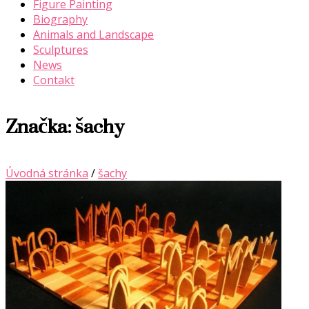
Figure Painting
Biography
Animals and Landscape
Sculptures
News
Contakt
Značka:
šachy
Úvodná stránka
/
šachy