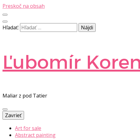
Preskoč na obsah
Hľadať:
Ľubomír Kore
Maliar z pod Tatier
Zavrieť
Art for sale
Abstract painting