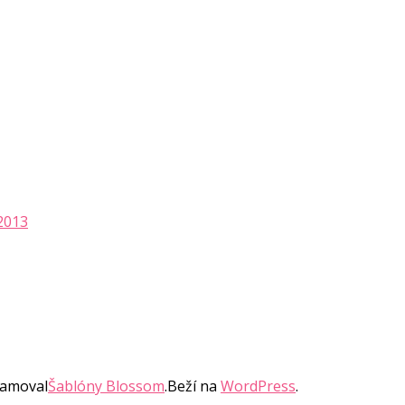
2013
ramoval
Šablóny Blossom
.Beží na
WordPress
.