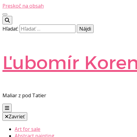
Preskoč na obsah
Hľadať:
Ľubomír Kore
Maliar z pod Tatier
Zavrieť
Art for sale
Abstract painting