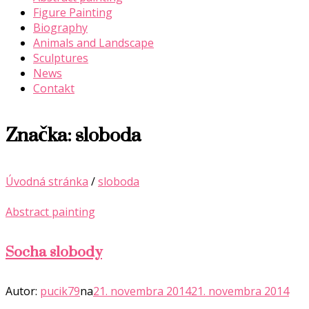
Figure Painting
Biography
Animals and Landscape
Sculptures
News
Contakt
Značka:
sloboda
Úvodná stránka
/
sloboda
Abstract painting
Socha slobody
Autor:
pucik79
na
21. novembra 2014
21. novembra 2014