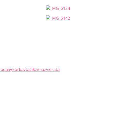
roda
Sýkorka
vtáčik
zima
zvieratá