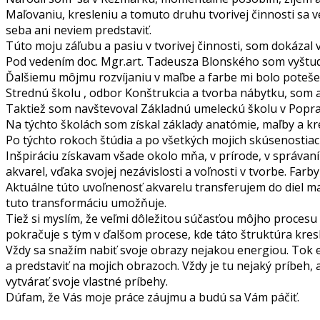
Maľovaniu, kresleniu a tomuto druhu tvorivej činnosti sa v
seba ani neviem predstaviť.
Túto moju záľubu a pasiu v tvorivej činnosti, som dokázal v
Pod vedením doc. Mgr.art. Tadeusza Blonského som vyštudo
Ďalšiemu môjmu rozvíjaniu v maľbe a farbe mi bolo poteš
Strednú školu , odbor Konštrukcia a tvorba nábytku, som ab
Taktiež som navštevoval Základnú umeleckú školu v Popra
Na týchto školách som získal základy anatómie, maľby a kr
Po týchto rokoch štúdia a po všetkých mojich skúsenostiac
Inšpiráciu získavam všade okolo mňa, v prírode, v správaní
akvarel, vďaka svojej nezávislosti a voľnosti v tvorbe. Far
Aktuálne túto uvoľnenosť akvarelu transferujem do diel ma
tuto transformáciu umožňuje.
Tiež si myslím, že veľmi dôležitou súčasťou môjho procesu t
pokračuje s tým v ďalšom procese, kde táto štruktúra kre
Vždy sa snažím nabiť svoje obrazy nejakou energiou. Tok 
a predstaviť na mojich obrazoch. Vždy je tu nejaký príbeh,
vytvárať svoje vlastné príbehy.
Dúfam, že Vás moje práce záujmu a budú sa Vám páčiť.