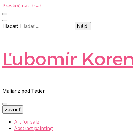
Preskoč na obsah
Hľadať:
Ľubomír Kore
Maliar z pod Tatier
Zavrieť
Art for sale
Abstract painting