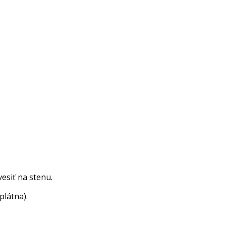
esiť na stenu.
látna).