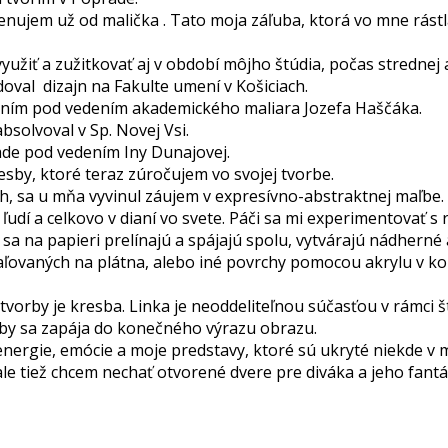
enujem už od malička . Tato moja záľuba, ktorá vo mne rástla 
yužiť a zužitkovať aj v období môjho štúdia, počas strednej a
val dizajn na Fakulte umení v Košiciach.
ením pod vedením akademického maliara Jozefa Haščáka.
solvoval v Sp. Novej Vsi.
de pod vedením Iny Dunajovej.
esby, ktoré teraz zúročujem vo svojej tvorbe.
h, sa u mňa vyvinul záujem v expresívno-abstraktnej maľbe.
 ľudí a celkovo v dianí vo svete. Páči sa mi experimentovať
by sa na papieri prelínajú a spájajú spolu, vytvárajú nádhern
ľovaných na plátna, alebo iné povrchy pomocou akrylu v komb
vorby je kresba. Linka je neoddeliteľnou súčasťou v rámci št
sby sa zapája do konečného výrazu obrazu.
energie, emócie a moje predstavy, ktoré sú ukryté niekde v
 ale tiež chcem nechať otvorené dvere pre diváka a jeho fant