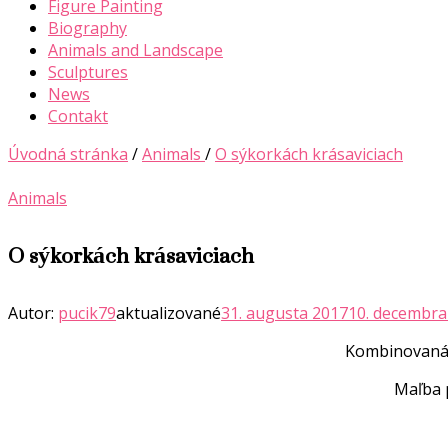
Figure Painting
Biography
Animals and Landscape
Sculptures
News
Contakt
Úvodná stránka
/
Animals
/
O sýkorkách krásaviciach
Animals
O sýkorkách krásaviciach
Autor:
pucik79
aktualizované
31. augusta 2017
10. decembra
Kombinovaná t
Maľba 