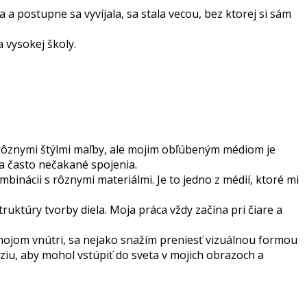
a postupne sa vyvíjala, sa stala vecou, bez ktorej si sám
 vysokej školy.
 s rôznymi štýlmi maľby, ale mojim obľúbeným médiom je
é a často nečakané spojenia.
inácii s rôznymi materiálmi. Je to jedno z médií, ktoré mi
ruktúry tvorby diela. Moja práca vždy začína pri čiare a
 mojom vnútri, sa nejako snažím preniesť vizuálnou formou
áziu, aby mohol vstúpiť do sveta v mojich obrazoch a