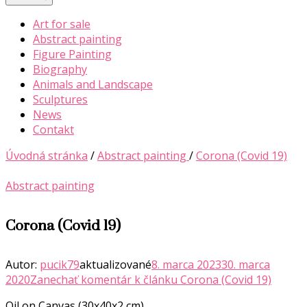
Art for sale
Abstract painting
Figure Painting
Biography
Animals and Landscape
Sculptures
News
Contakt
Úvodná stránka
/
Abstract painting
/
Corona (Covid 19)
Abstract painting
Corona (Covid 19)
Autor:
pucik79
aktualizované
8. marca 2023
30. marca
2020
Zanechať komentár
k článku Corona (Covid 19)
Oil on Canvas (30x40x2 cm)