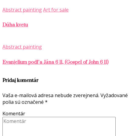
Abstract painting
Art for sale
Dúha kvetu
Abstract painting
Evanjelium podľa Jána 6 11, (Gospel of John 6 11)
Pridaj komentár
Vaša e-mailová adresa nebude zverejnená.
Vyžadované
polia sú označené
*
Komentár