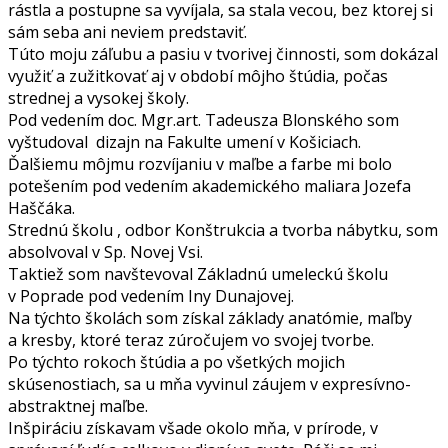
rástla a postupne sa vyvíjala, sa stala vecou, bez ktorej si
sám seba ani neviem predstaviť.
Túto moju záľubu a pasiu v tvorivej činnosti, som dokázal
využiť a zužitkovať aj v období môjho štúdia, počas
strednej a vysokej školy.
Pod vedením doc. Mgr.art. Tadeusza Blonského som
vyštudoval dizajn na Fakulte umení v Košiciach.
Ďalšiemu môjmu rozvíjaniu v maľbe a farbe mi bolo
potešením pod vedením akademického maliara Jozefa
Haščáka.
Strednú školu , odbor Konštrukcia a tvorba nábytku, som
absolvoval v Sp. Novej Vsi.
Taktiež som navštevoval Základnú umeleckú školu
v Poprade pod vedením Iny Dunajovej.
Na týchto školách som získal základy anatómie, maľby
a kresby, ktoré teraz zúročujem vo svojej tvorbe.
Po týchto rokoch štúdia a po všetkých mojich
skúsenostiach, sa u mňa vyvinul záujem v expresívno-
abstraktnej maľbe.
Inšpiráciu získavam všade okolo mňa, v prírode, v