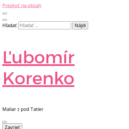
Preskoč na obsah
Hľadať:
Ľubomír
Korenko
Maliar z pod Tatier
Zavrieť