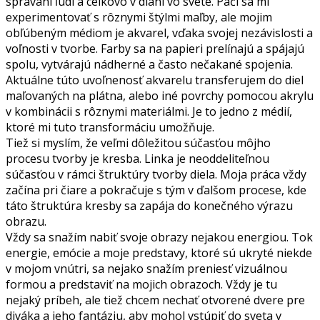
správaní ľudí a celkovo v dianí vo svete. Páči sa mi
experimentovať s rôznymi štýlmi maľby, ale mojim
obľúbeným médiom je akvarel, vďaka svojej nezávislosti a
voľnosti v tvorbe. Farby sa na papieri prelínajú a spájajú
spolu, vytvárajú nádherné a často nečakané spojenia.
Aktuálne túto uvoľnenosť akvarelu transferujem do diel
maľovaných na plátna, alebo iné povrchy pomocou akrylu
v kombinácii s rôznymi materiálmi. Je to jedno z médií,
ktoré mi tuto transformáciu umožňuje.
Tiež si myslím, že veľmi dôležitou súčasťou môjho
procesu tvorby je kresba. Linka je neoddeliteľnou
súčasťou v rámci štruktúry tvorby diela. Moja práca vždy
začína pri čiare a pokračuje s tým v ďalšom procese, kde
táto štruktúra kresby sa zapája do konečného výrazu
obrazu.
Vždy sa snažím nabiť svoje obrazy nejakou energiou. Tok
energie, emócie a moje predstavy, ktoré sú ukryté niekde
v mojom vnútri, sa nejako snažím preniesť vizuálnou
formou a predstaviť na mojich obrazoch. Vždy je tu
nejaký príbeh, ale tiež chcem nechať otvorené dvere pre
diváka a jeho fantáziu, aby mohol vstúpiť do sveta v