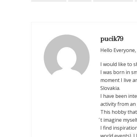
pucik79
Hello Everyone,
I would like to s
I was born in s
moment I live a
Slovakia.
I have been inte
activity from an
This hobby that
́t imagine myself
I find inspirati
world events). I