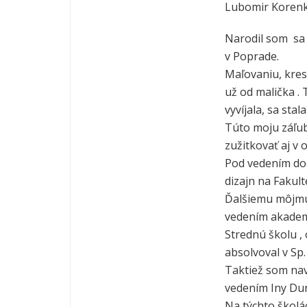
Lubomir Koren
Narodil som sa
v Poprade.
Maľovaniu, kres
už od malička .
vyvíjala, sa sta
Túto moju záľubu
zužitkovať aj v 
Pod vedením do
dizajn na Fakult
Ďalšiemu môjmu 
vedením akadem
Strednú školu ,
absolvoval v Sp.
Taktiež som na
vedením Iny Dun
Na týchto školá