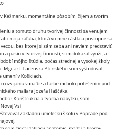
ko
 v Kežmarku, momentálne pôsobím, žijem a tvorím
leniu a tomuto druhu tvorivej činnosti sa venujem
 Tato moja záľuba, ktorá vo mne rástla a postupne sa
la vecou, bez ktorej si sám seba ani neviem predstaviť.
 a pasiu v tvorivej činnosti, som dokázal využiť a
období môjho štúdia, počas strednej a vysokej školy.
c. Mgr.art. Tadeusza Blonského som vyštudoval
e umení v Košiciach.
rozvíjaniu v maľbe a farbe mi bolo potešením pod
ického maliara Jozefa Haščáka.
 odbor Konštrukcia a tvorba nábytku, som
 Novej Vsi.
vštevoval Základnú umeleckú školu v Poprade pod
ajovej.
ch som získal základy anatómie, maľby a kresby,