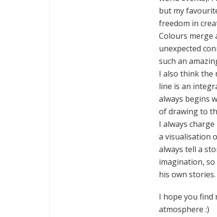
but my favourite
freedom in crea
Colours merge a
unexpected conn
such an amazin
I also think th
line is an integ
always begins w
of drawing to th
I always charge
a visualisation 
always tell a sto
imagination, so
his own stories.
I hope you find 
atmosphere :)