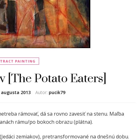
TRACT PAINTING
v [The Potato Eaters]
. augusta 2013
Autor:
pucik79
etreba rámovať, dá sa rovno zavesiť na stenu. Maľba
ranách rámu/po bokoch obrazu (plátna).
(Jedáci zemiakov), pretransformované na dnešnú dobu.