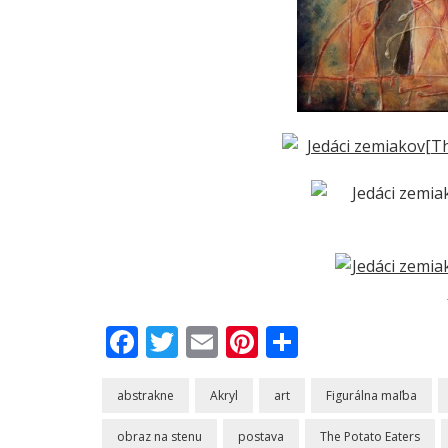
Facebook
Twitter
Email
Pinterest
Share
abstrakne
Akryl
art
Figurálna maľba
obraz na stenu
postava
The Potato Eaters