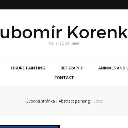
ubomír Koren
Maliar z pod Tatier
FIGURE PAINTING
BIOGRAPHY
ANIMALS AND 
CONTAKT
Úvodná stránka
/
Abstract painting
/
Sova