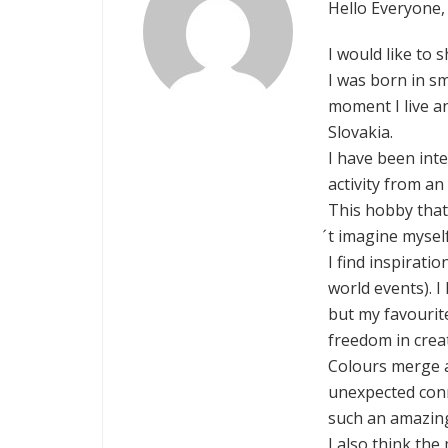
Hello Everyone,
I would like to s
I was born in s
moment I live a
Slovakia.
I have been inte
activity from an
This hobby that
́t imagine myself
I find inspirati
world events). I
but my favourite
freedom in crea
Colours merge a
unexpected conn
such an amazin
I also think th