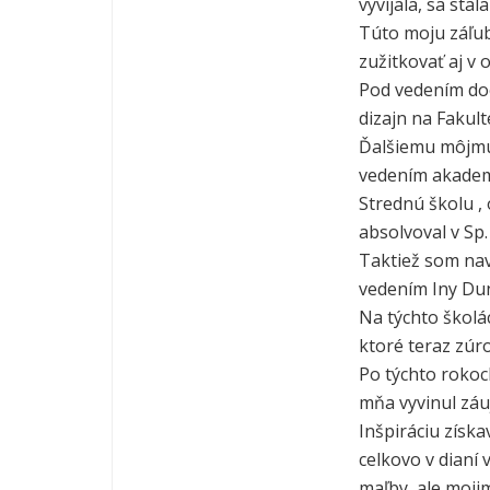
vyvíjala, sa sta
Túto moju záľubu
zužitkovať aj v 
Pod vedením do
dizajn na Fakult
Ďalšiemu môjmu 
vedením akadem
Strednú školu ,
absolvoval v Sp.
Taktiež som na
vedením Iny Dun
Na týchto školá
ktoré teraz zúr
Po týchto rokoc
mňa vyvinul záu
Inšpiráciu získa
celkovo v dianí 
maľby, ale moji