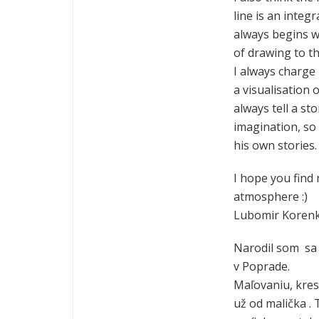
line is an integ
always begins w
of drawing to th
I always charge
a visualisation 
always tell a sto
imagination, so
his own stories.
I hope you find 
atmosphere :)
Lubomir Koren
Narodil som sa
v Poprade.
Maľovaniu, kres
už od malička .