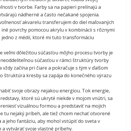
oľnosti v tvorbe. Farby sa na papieri prelínajú a
vytvárajú nádherné a často nečakané spojenia.
voľnenosť akvarelu transferujem do diel maľovaných
o iné povrchy pomocou akrylu v kombinácii s rôznymi
o jedno z médií, ktoré mi tuto transformáciu
 že veľmi dôležitou súčasťou môjho procesu tvorby je
e neoddeliteľnou súčasťou v rámci štruktúry tvorby
a vždy začína pri čiare a pokračuje s tým v ďalšom
to štruktúra kresby sa zapája do konečného výrazu
nabiť svoje obrazy nejakou energiou. Tok energie,
redstavy, ktoré sú ukryté niekde v mojom vnútri, sa
reniesť vizuálnou formou a predstaviť na mojich
je tu nejaký príbeh, ale tiež chcem nechať otvorené
 a jeho fantáziu, aby mohol vstúpiť do sveta v
 a vytvárať svoje vlastné príbehy.