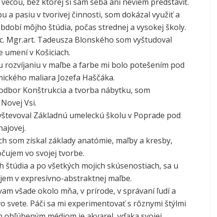
la vecou, bez ktorej si sám seba ani neviem predstaviť.
 a pasiu v tvorivej činnosti, som dokázal využiť a
období môjho štúdia, počas strednej a vysokej školy.
c. Mgr.art. Tadeusza Blonského som vyštudoval
e umení v Košiciach.
rozvíjaniu v maľbe a farbe mi bolo potešením pod
ického maliara Jozefa Haščáka.
 odbor Konštrukcia a tvorba nábytku, som
 Novej Vsi.
vštevoval Základnú umeleckú školu v Poprade pod
ajovej.
ch som získal základy anatómie, maľby a kresby,
očujem vo svojej tvorbe.
h štúdia a po všetkých mojich skúsenostiach, sa u
jem v expresívno-abstraktnej maľbe.
vam všade okolo mňa, v prírode, v správaní ľudí a
vo svete. Páči sa mi experimentovať s rôznymi štýlmi
m obľúbeným médiom je akvarel, vďaka svojej