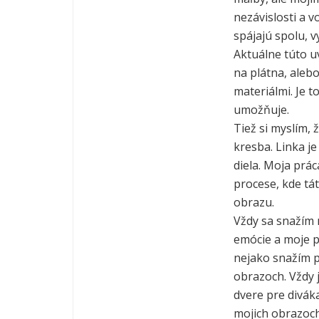
nezávislosti a v
spájajú spolu, 
Aktuálne túto u
na plátna, aleb
materiálmi. Je t
umožňuje.
Tiež si myslím,
kresba. Linka j
diela. Moja prác
procese, kde tá
obrazu.
Vždy sa snažím 
emócie a moje p
nejako snažím p
obrazoch. Vždy 
dvere pre diváka
mojich obrazoch