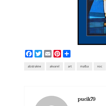
Facebook
Twitter
Email
Pinterest
Share
abstrakne
akvarel
art
maľba
noc
pucik79