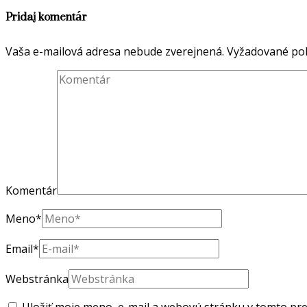
Pridaj komentár
Vaša e-mailová adresa nebude zverejnená.
Vyžadované pol
Komentár
Meno
*
Email
*
Webstránka
Uložiť moje meno, e-mail a webovú stránku v tomto pr