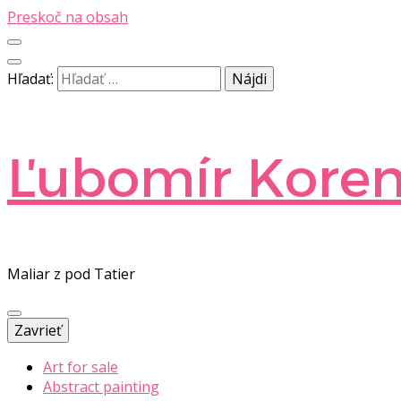
Preskoč na obsah
Hľadať:
Ľubomír Kore
Maliar z pod Tatier
Zavrieť
Art for sale
Abstract painting