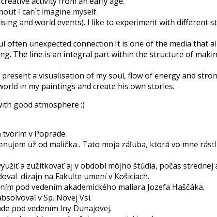
creative activity from an early age.
ut I can ́t imagine myself.
ising and world events). I like to experiment with different s
l often unexpected connection.It is one of the media that 
ng. The line is an integral part within the structure of maki
resent a visualisation of my soul, flow of energy and strong e
world in my paintings and create his own stories.
 with good atmosphere :)
 tvorím v Poprade.
enujem už od malička . Tato moja záľuba, ktorá vo mne rástla 
yužiť a zužitkovať aj v období môjho štúdia, počas strednej a
val dizajn na Fakulte umení v Košiciach.
ením pod vedením akademického maliara Jozefa Haščáka.
solvoval v Sp. Novej Vsi.
de pod vedením Iny Dunajovej.