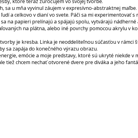
esby, ktoré teraz zúročujem vo svojej tvorbe.
h, sa u mňa vyvinul záujem v expresívno-abstraktnej maľbe.
 ľudí a celkovo v dianí vo svete. Páči sa mi experimentovať
by sa na papieri prelínajú a spájajú spolu, vytvárajú nádhern
ľovaných na plátna, alebo iné povrchy pomocou akrylu v komb
vorby je kresba. Linka je neoddeliteľnou súčasťou v rámci št
sby sa zapája do konečného výrazu obrazu.
energie, emócie a moje predstavy, ktoré sú ukryté niekde v
 ale tiež chcem nechať otvorené dvere pre diváka a jeho fant