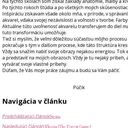
Na týchto školách som získal základy anatómie, maľby a kr
Po týchto rokoch štúdia a po všetkých mojich skúsenostiac
Inšpiráciu získavam všade okolo mňa, v prírode, v správaní
akvarel, vďaka svojej nezávislosti a voľnosti v tvorbe. Far
Aktuálne túto uvoľnenosť akvarelu transferujem do diel ma
tuto transformáciu umožňuje.
Tiež si myslím, že veľmi dôležitou súčasťou môjho procesu t
pokračuje s tým v ďalšom procese, kde táto štruktúra kre
Vždy sa snažím nabiť svoje obrazy nejakou energiou. Tok 
a predstaviť na mojich obrazoch. Vždy je tu nejaký príbeh,
vytvárať svoje vlastné príbehy.
Dúfam, že Vás moje práce záujmu a budú sa Vám páčiť.
Púčik
Navigácia v článku
Siesta
Predchádzajúci článok
Vlčkovia (The Forest Game)
Nasledujúci článok