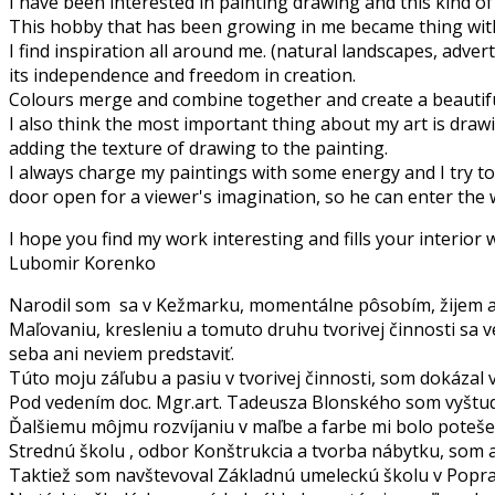
I have been interested in painting drawing and this kind of 
This hobby that has been growing in me became thing witho
I find inspiration all around me. (natural landscapes, advert
its independence and freedom in creation.
Colours merge and combine together and create a beautifu
I also think the most important thing about my art is drawi
adding the texture of drawing to the painting.
I always charge my paintings with some energy and I try to p
door open for a viewer's imagination, so he can enter the 
I hope you find my work interesting and fills your interior
Lubomir Korenko
Narodil som sa v Kežmarku, momentálne pôsobím, žijem a
Maľovaniu, kresleniu a tomuto druhu tvorivej činnosti sa v
seba ani neviem predstaviť.
Túto moju záľubu a pasiu v tvorivej činnosti, som dokázal v
Pod vedením doc. Mgr.art. Tadeusza Blonského som vyštudo
Ďalšiemu môjmu rozvíjaniu v maľbe a farbe mi bolo poteš
Strednú školu , odbor Konštrukcia a tvorba nábytku, som ab
Taktiež som navštevoval Základnú umeleckú školu v Popra