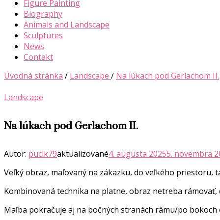
Figure Painting
Biography
Animals and Landscape
Sculptures
News
Contakt
Úvodná stránka
/
Landscape
/
Na lúkach pod Gerlachom II.
Landscape
Na lúkach pod Gerlachom II.
Autor:
pucik79
aktualizované
4. augusta 2025
5. novembra 2
Veľký obraz, maľovaný na zákazku, do veľkého priestoru, tak
Kombinovaná technika na platne, obraz netreba rámovať, d
Maľba pokračuje aj na bočných stranách rámu/po bokoch o