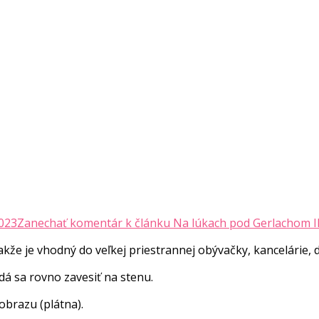
023
Zanechať komentár
k článku Na lúkach pod Gerlachom II
že je vhodný do veľkej priestrannej obývačky, kancelárie, do
á sa rovno zavesiť na stenu.
brazu (plátna).