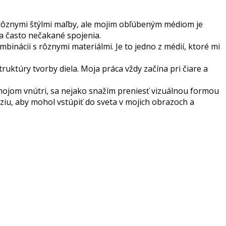
 s rôznymi štýlmi maľby, ale mojim obľúbeným médiom je
é a často nečakané spojenia.
inácii s rôznymi materiálmi. Je to jedno z médií, ktoré mi
ruktúry tvorby diela. Moja práca vždy začína pri čiare a
 mojom vnútri, sa nejako snažím preniesť vizuálnou formou
áziu, aby mohol vstúpiť do sveta v mojich obrazoch a