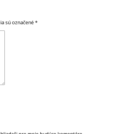
ia sú označené
*
ehliadači pre moje budúce komentáre.