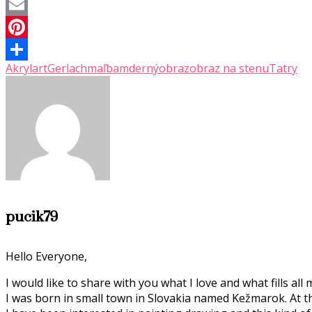
Twitter
Email
Pinterest
Akryl
art
Gerlach
maľba
mderný
obraz
obraz na stenu
Tatry
Share
pucik79
Hello Everyone,
I would like to share with you what I love and what fills all 
I was born in small town in Slovakia named Kežmarok. At t