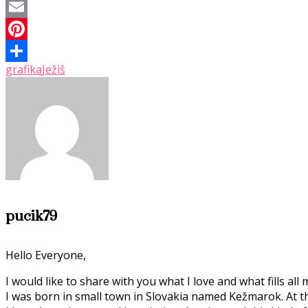
Twitter
Email
Pinterest
grafika
Ježiš
Share
pucik79
Hello Everyone,
I would like to share with you what I love and what fills all 
I was born in small town in Slovakia named Kežmarok. At t