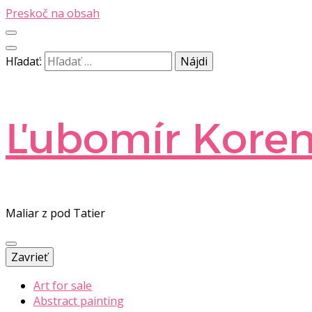
Preskoč na obsah
Hľadať:
Ľubomír Kore
Maliar z pod Tatier
Zavrieť
Art for sale
Abstract painting