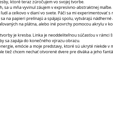
esby, ktoré teraz zúročujem vo svojej tvorbe.
h, sa u mňa vyvinul záujem v expresívno-abstraktnej maľbe.
 ľudí a celkovo v dianí vo svete. Páči sa mi experimentovať
by sa na papieri prelínajú a spájajú spolu, vytvárajú nádhern
ľovaných na plátna, alebo iné povrchy pomocou akrylu v komb
vorby je kresba. Linka je neoddeliteľnou súčasťou v rámci št
sby sa zapája do konečného výrazu obrazu.
energie, emócie a moje predstavy, ktoré sú ukryté niekde v
 ale tiež chcem nechať otvorené dvere pre diváka a jeho fant