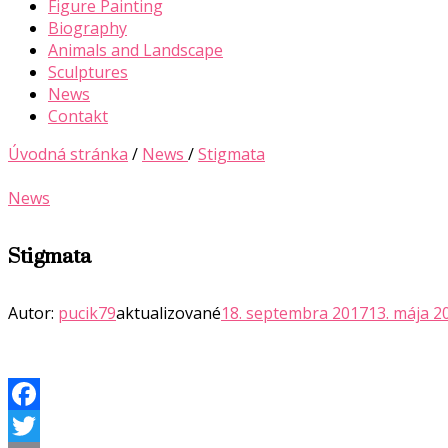
Figure Painting
Biography
Animals and Landscape
Sculptures
News
Contakt
Úvodná stránka
/
News
/
Stigmata
News
Stigmata
Autor:
pucik79
aktualizované
18. septembra 2017
13. mája 2
Facebook