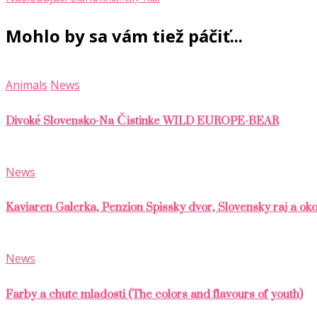
Mohlo by sa vám tiež páčiť...
Animals
News
Divoké Slovensko-Na Čistinke WILD EUROPE-BEAR
News
Kaviaren Galerka, Penzion Spissky dvor, Slovensky raj a ok
News
Farby a chute mladosti (The colors and flavours of youth)