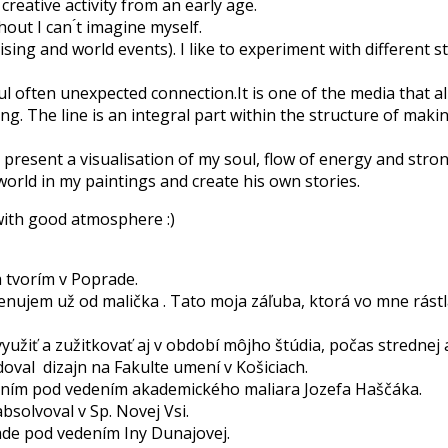
creative activity from an early age.
ut I can ́t imagine myself.
ising and world events). I like to experiment with different s
l often unexpected connection.It is one of the media that 
ng. The line is an integral part within the structure of maki
resent a visualisation of my soul, flow of energy and strong e
world in my paintings and create his own stories.
 with good atmosphere :)
 tvorím v Poprade.
enujem už od malička . Tato moja záľuba, ktorá vo mne rástla 
yužiť a zužitkovať aj v období môjho štúdia, počas strednej a
val dizajn na Fakulte umení v Košiciach.
ením pod vedením akademického maliara Jozefa Haščáka.
solvoval v Sp. Novej Vsi.
de pod vedením Iny Dunajovej.