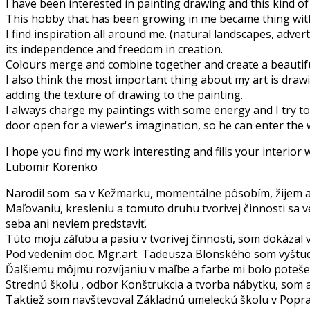
I have been interested in painting drawing and this kind of 
This hobby that has been growing in me became thing witho
I find inspiration all around me. (natural landscapes, advert
its independence and freedom in creation.
Colours merge and combine together and create a beautifu
I also think the most important thing about my art is drawi
adding the texture of drawing to the painting.
I always charge my paintings with some energy and I try to p
door open for a viewer's imagination, so he can enter the 
I hope you find my work interesting and fills your interior
Lubomir Korenko
Narodil som sa v Kežmarku, momentálne pôsobím, žijem a
Maľovaniu, kresleniu a tomuto druhu tvorivej činnosti sa v
seba ani neviem predstaviť.
Túto moju záľubu a pasiu v tvorivej činnosti, som dokázal v
Pod vedením doc. Mgr.art. Tadeusza Blonského som vyštudo
Ďalšiemu môjmu rozvíjaniu v maľbe a farbe mi bolo poteš
Strednú školu , odbor Konštrukcia a tvorba nábytku, som ab
Taktiež som navštevoval Základnú umeleckú školu v Popra