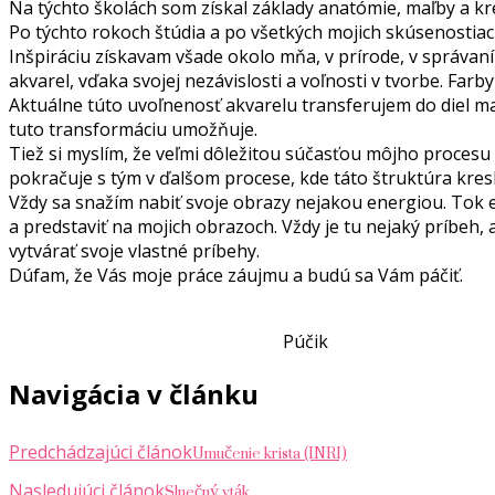
Na týchto školách som získal základy anatómie, maľby a kr
Po týchto rokoch štúdia a po všetkých mojich skúsenostiac
Inšpiráciu získavam všade okolo mňa, v prírode, v správaní
akvarel, vďaka svojej nezávislosti a voľnosti v tvorbe. Far
Aktuálne túto uvoľnenosť akvarelu transferujem do diel ma
tuto transformáciu umožňuje.
Tiež si myslím, že veľmi dôležitou súčasťou môjho procesu t
pokračuje s tým v ďalšom procese, kde táto štruktúra kre
Vždy sa snažím nabiť svoje obrazy nejakou energiou. Tok 
a predstaviť na mojich obrazoch. Vždy je tu nejaký príbeh,
vytvárať svoje vlastné príbehy.
Dúfam, že Vás moje práce záujmu a budú sa Vám páčiť.
Púčik
Navigácia v článku
Umučenie krista (INRI)
Predchádzajúci článok
Slnečný vták
Nasledujúci článok