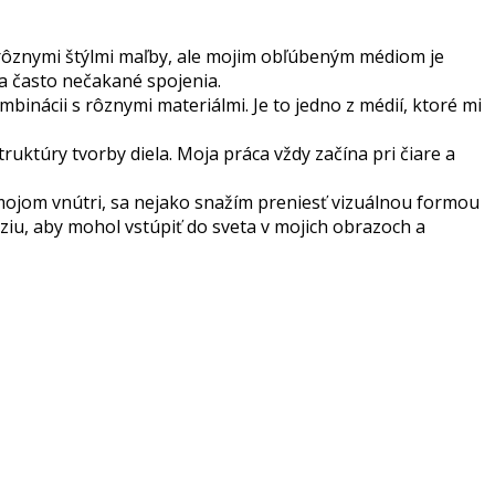
 s rôznymi štýlmi maľby, ale mojim obľúbeným médiom je
é a často nečakané spojenia.
inácii s rôznymi materiálmi. Je to jedno z médií, ktoré mi
ruktúry tvorby diela. Moja práca vždy začína pri čiare a
 mojom vnútri, sa nejako snažím preniesť vizuálnou formou
áziu, aby mohol vstúpiť do sveta v mojich obrazoch a