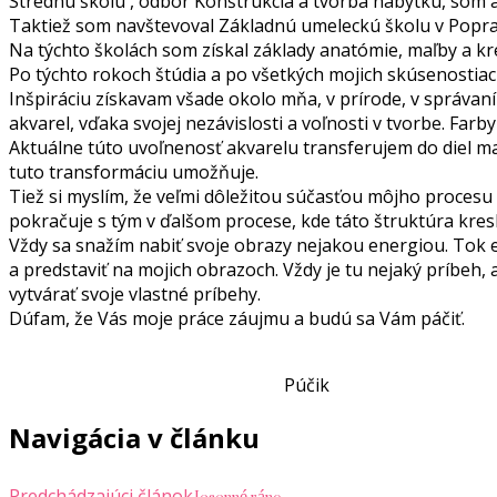
Strednú školu , odbor Konštrukcia a tvorba nábytku, som ab
Taktiež som navštevoval Základnú umeleckú školu v Popra
Na týchto školách som získal základy anatómie, maľby a kr
Po týchto rokoch štúdia a po všetkých mojich skúsenostiac
Inšpiráciu získavam všade okolo mňa, v prírode, v správaní
akvarel, vďaka svojej nezávislosti a voľnosti v tvorbe. Far
Aktuálne túto uvoľnenosť akvarelu transferujem do diel ma
tuto transformáciu umožňuje.
Tiež si myslím, že veľmi dôležitou súčasťou môjho procesu t
pokračuje s tým v ďalšom procese, kde táto štruktúra kre
Vždy sa snažím nabiť svoje obrazy nejakou energiou. Tok 
a predstaviť na mojich obrazoch. Vždy je tu nejaký príbeh,
vytvárať svoje vlastné príbehy.
Dúfam, že Vás moje práce záujmu a budú sa Vám páčiť.
Púčik
Navigácia v článku
Jesenné ráno
Predchádzajúci článok