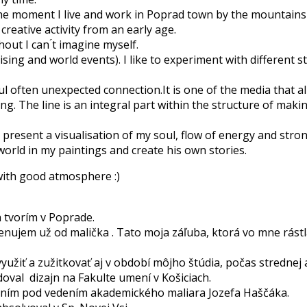
he moment I live and work in Poprad town by the mountains 
creative activity from an early age.
ut I can ́t imagine myself.
ising and world events). I like to experiment with different s
l often unexpected connection.It is one of the media that 
ng. The line is an integral part within the structure of maki
resent a visualisation of my soul, flow of energy and strong e
world in my paintings and create his own stories.
 with good atmosphere :)
 tvorím v Poprade.
enujem už od malička . Tato moja záľuba, ktorá vo mne rástla 
yužiť a zužitkovať aj v období môjho štúdia, počas strednej a
val dizajn na Fakulte umení v Košiciach.
ením pod vedením akademického maliara Jozefa Haščáka.