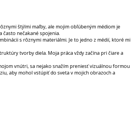
 s rôznymi štýlmi maľby, ale mojim obľúbeným médiom je
é a často nečakané spojenia.
inácii s rôznymi materiálmi. Je to jedno z médií, ktoré mi
ruktúry tvorby diela. Moja práca vždy začína pri čiare a
 mojom vnútri, sa nejako snažím preniesť vizuálnou formou
áziu, aby mohol vstúpiť do sveta v mojich obrazoch a