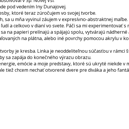
solvoval v Sp. Novej Vsi.
de pod vedením Iny Dunajovej.
esby, ktoré teraz zúročujem vo svojej tvorbe.
h, sa u mňa vyvinul záujem v expresívno-abstraktnej maľbe.
 ľudí a celkovo v dianí vo svete. Páči sa mi experimentovať
by sa na papieri prelínajú a spájajú spolu, vytvárajú nádhern
ľovaných na plátna, alebo iné povrchy pomocou akrylu v komb
vorby je kresba. Linka je neoddeliteľnou súčasťou v rámci št
sby sa zapája do konečného výrazu obrazu.
energie, emócie a moje predstavy, ktoré sú ukryté niekde v
 ale tiež chcem nechať otvorené dvere pre diváka a jeho fant